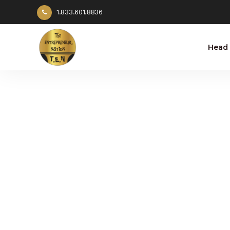
1.833.601.8836
Head 