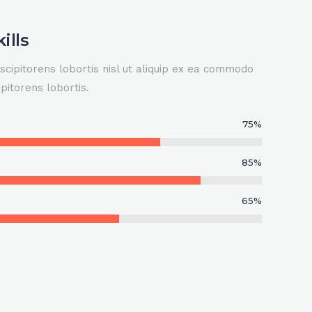
ills
scipitorens lobortis nisl ut aliquip ex ea commodo
pitorens lobortis.
75
%
85
%
65
%