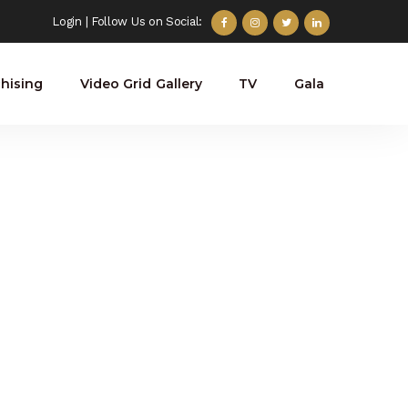
Login
| Follow Us on Social:
hising
Video Grid Gallery
TV
Gala