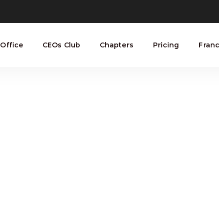
Office
CEOs Club
Chapters
Pricing
Franc
About Our Lab