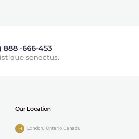
) 888 -666-453
istique senectus.
Our Location
London, Ontario Canada